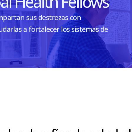
al Health Fellows
ompartan sus destrezas con
darlas a fortalecer los sistemas de