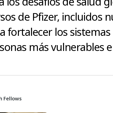
los desafíos de salud glo
rsos de Pfizer, incluidos 
a fortalecer los sistema
ersonas más vulnerables 
h Fellows