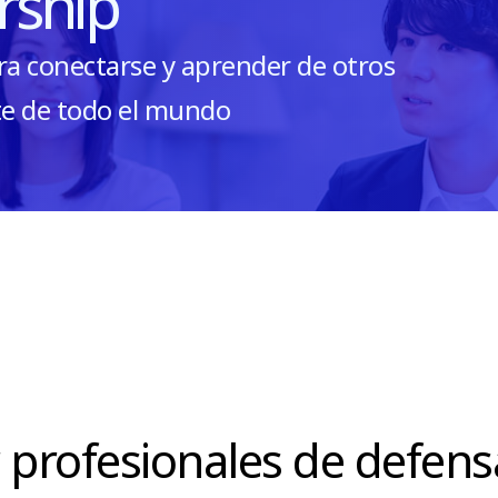
rship
a conectarse y aprender de otros
te de todo el mundo
profesionales de defensa