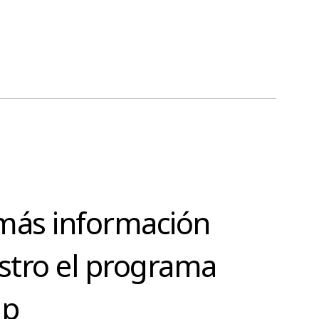
más información
stro el programa
ip