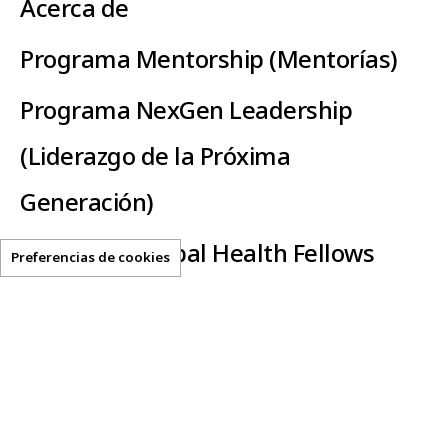
Acerca de
Programa Mentorship (Mentorías)
Programa NexGen Leadership
(Liderazgo de la Próxima
Generación)
Programa Global Health Fellows
Preferencias de cookies
(Miembros de la Salud Global)
Clear-AI
Recursos útiles