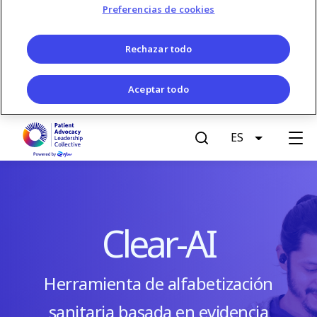
Preferencias de cookies
Rechazar todo
Aceptar todo
S
ES
List additi
k
G
i
p
e
t
o
t
m
Clear-AI
a
A
i
n
Herramienta de alfabetización
c
c
sanitaria basada en evidencia
o