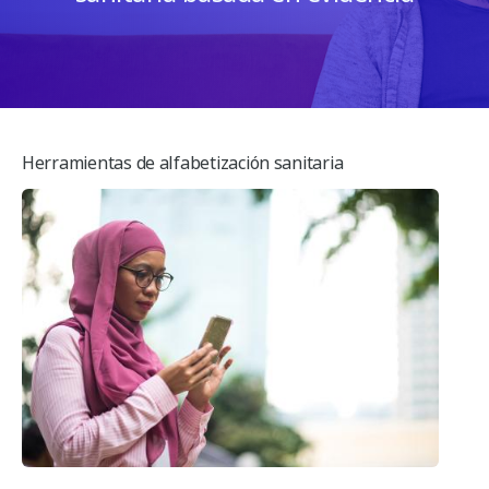
c
n
t
e
e
n
s
t
Herramientas de alfabetización sanitaria
s