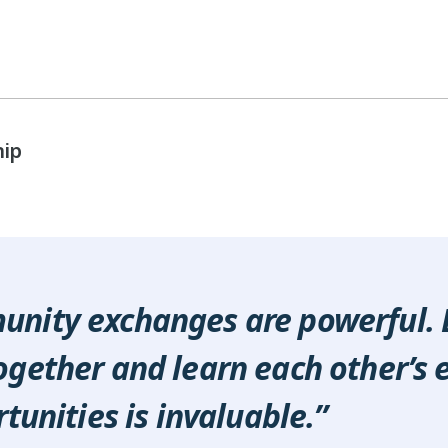
hip
nity exchanges are powerful. 
gether and learn each other’s 
tunities is invaluable.”