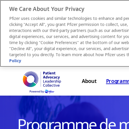
We Care About Your Privacy
Pfizer uses cookies and similar technologies to enhance and pe
clicking "Accept All", you grant Pfizer permission to collect, u
interactions with our third-party partners (such as our advertisi
digital experiences, our services, and advertising content for 
time by clicking "Cookie Preferences" at the bottom of our websit
"Decline All", your digital experience, our services, and adverti
targeted to you directly. To learn more about how Pfizer uses 
Policy
Skip
to
About
Program
main
content
Programme de m