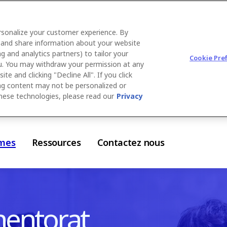
rsonalize your customer experience. By
se, and share information about your website
ng and analytics partners) to tailor your
Cookie Pre
you. You may withdraw your permission at any
e and clicking "Decline All". If you click
sing content may not be personalized or
these technologies, please read our
Privacy
mes
Ressources
Contactez nous
entorat