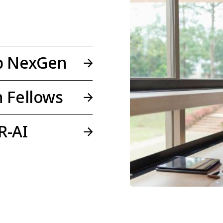
p NexGen
 Fellows
R-AI