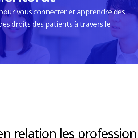
our vous connecter et apprendre des
es droits des patients à travers le
n relation les profession