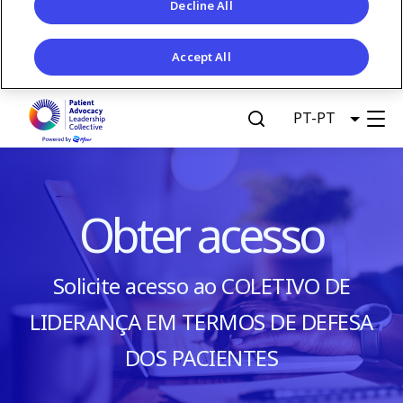
Decline All
Accept All
S
PT-PT
List ad
k
G
i
p
e
t
o
t
Obter acesso
m
a
A
i
Solicite acesso ao COLETIVO DE
n
c
c
LIDERANÇA EM TERMOS DE DEFESA
o
c
DOS PACIENTES
n
t
e