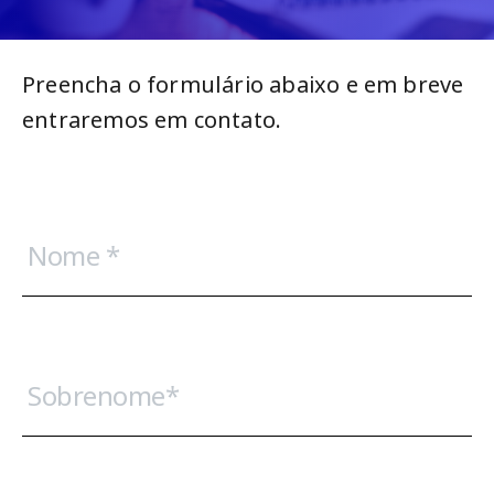
e
n
s
t
Preencha o formulário abaixo e em breve
s
entraremos em contato.
N
o
m
e
*
S
o
b
r
e