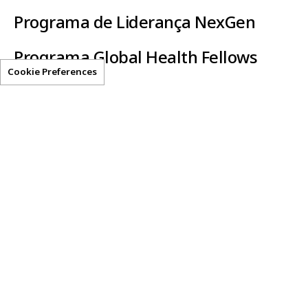
Programa de Liderança NexGen
Programa Global Health Fellows
Cookie Preferences
Clear-AI
Recursos úteis
Declaração de Privacidade
Termos de Uso
Obter acesso
Entre em contato