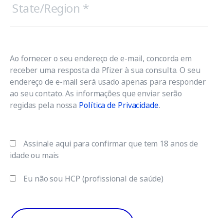
d
t
a
ú
t
v
e
/
Ao fornecer o seu endereço de e-mail, concorda em
i
R
receber uma resposta da Pfizer à sua consulta. O seu
e
endereço de e-mail será usado apenas para responder
d
g
ao seu contato. As informações que enviar serão
i
a
regidas pela nossa
Política de Privacidade
.
o
*
n
Assinale aqui para confirmar que tem 18 anos de
idade ou mais
Eu não sou HCP (profissional de saúde)