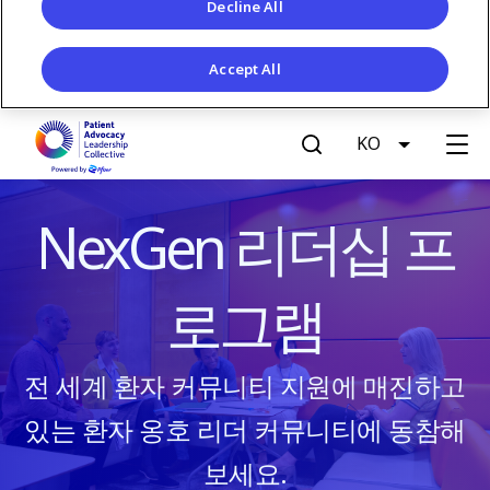
Decline All
Accept All
S
KO
List addit
k
G
i
p
e
NexGen 리더십 프
t
o
t
m
로그램
a
A
i
n
c
전 세계 환자 커뮤니티 지원에 매진하고
c
o
c
있는 환자 옹호 리더 커뮤니티에 동참해
n
t
보세요.
e